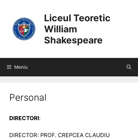
SARI
CONȚINUT
LA
Liceul Teoretic
CONȚINUT
William
Shakespeare
Meniu
Personal
DIRECTORI
:
DIRECTOR: PROF. CREPCEA CLAUDIU