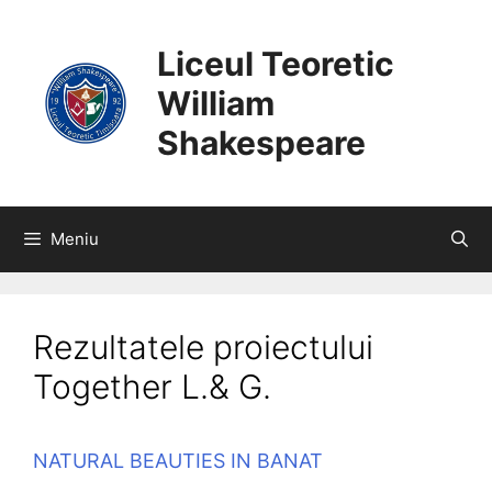
SARI
CONȚINUT
LA
Liceul Teoretic
CONȚINUT
William
Shakespeare
Meniu
Rezultatele proiectului
Together L.& G.
NATURAL BEAUTIES IN BANAT