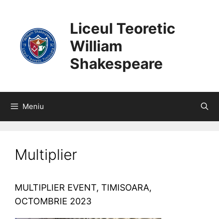
SARI
CONȚINUT
LA
Liceul Teoretic
CONȚINUT
William
Shakespeare
Meniu
Multiplier
MULTIPLIER EVENT, TIMISOARA,
OCTOMBRIE 2023