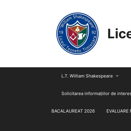
SARI
CONȚINUT
LA
CONȚINUT
Lic
L.T. William Shakespeare
Solicitarea informaţiilor de intere
BACALAUREAT 2026
EVALUARE 