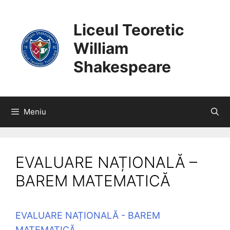
SARI
CONȚINUT
LA
Liceul Teoretic
CONȚINUT
William
Shakespeare
Meniu
EVALUARE NAȚIONALĂ –
BAREM MATEMATICĂ
EVALUARE NAȚIONALĂ - BAREM
MATEMATICĂ