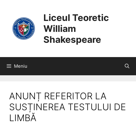
SARI
CONȚINUT
LA
Liceul Teoretic
CONȚINUT
William
Shakespeare
Meniu
ANUNȚ REFERITOR LA
SUSȚINEREA TESTULUI DE
LIMBĂ