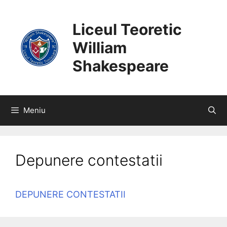
SARI
CONȚINUT
LA
Liceul Teoretic
CONȚINUT
William
Shakespeare
Meniu
Depunere contestatii
DEPUNERE CONTESTATII