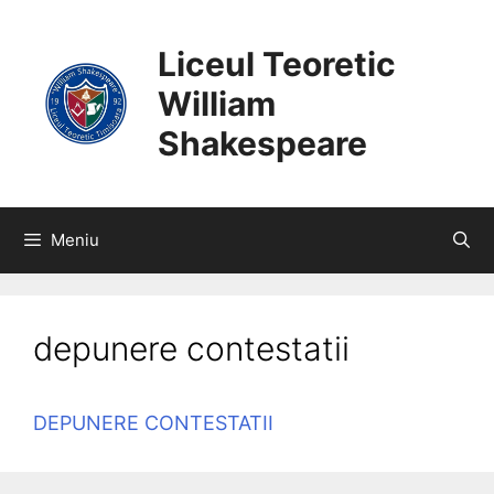
SARI
CONȚINUT
LA
Liceul Teoretic
CONȚINUT
William
Shakespeare
Meniu
depunere contestatii
DEPUNERE CONTESTATII