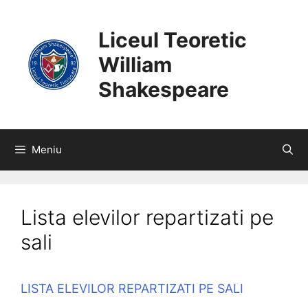
SARI
CONȚINUT
LA
Liceul Teoretic
CONȚINUT
William
Shakespeare
Meniu
Lista elevilor repartizati pe
sali
LISTA ELEVILOR REPARTIZATI PE SALI