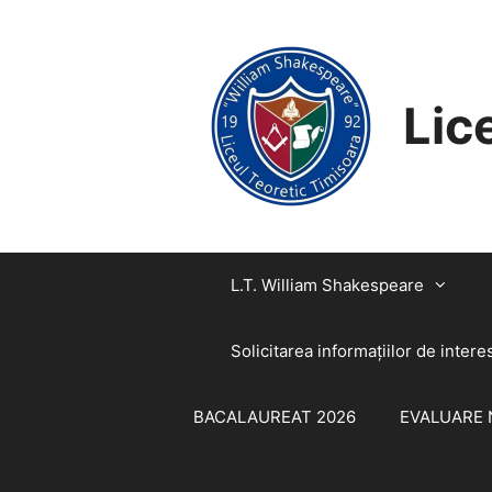
SARI
CONȚINUT
LA
CONȚINUT
Lic
L.T. William Shakespeare
Solicitarea informaţiilor de intere
BACALAUREAT 2026
EVALUARE 