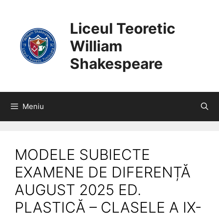
SARI
CONȚINUT
LA
Liceul Teoretic
CONȚINUT
William
Shakespeare
Meniu
MODELE SUBIECTE
EXAMENE DE DIFERENȚĂ
AUGUST 2025 ED.
PLASTICĂ – CLASELE A IX-