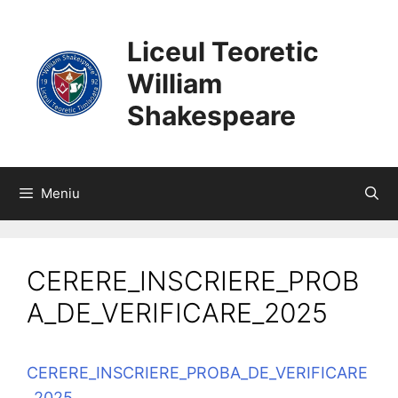
SARI
CONȚINUT
LA
Liceul Teoretic
CONȚINUT
William
Shakespeare
Meniu
CERERE_INSCRIERE_PROB
A_DE_VERIFICARE_2025
CERERE_INSCRIERE_PROBA_DE_VERIFICARE
_2025