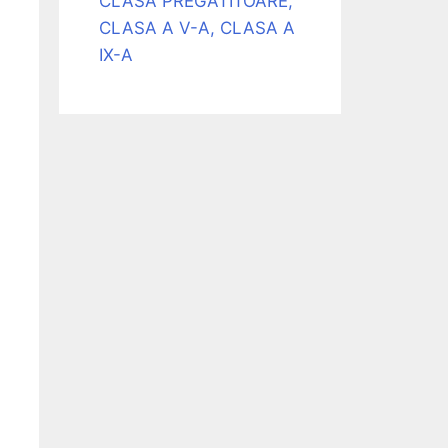
CLASA PREGATITOARE,
CLASA A V-A, CLASA A
IX-A