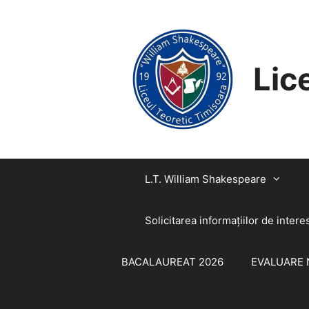
SARI
CONȚINUT
LA
CONȚINUT
Lic
L.T. William Shakespeare
Solicitarea informaţiilor de intere
BACALAUREAT 2026
EVALUARE 