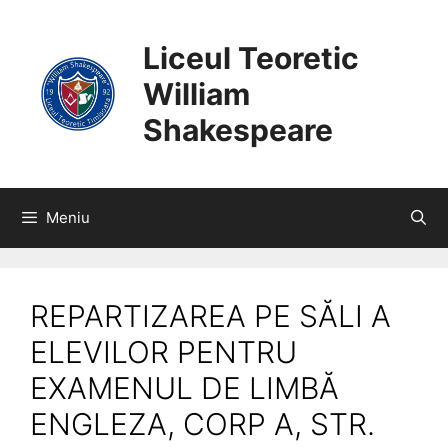
SARI
CONȚINUT
LA
Liceul Teoretic
CONȚINUT
William
Shakespeare
Meniu
REPARTIZAREA PE SĂLI A
ELEVILOR PENTRU
EXAMENUL DE LIMBĂ
ENGLEZA, CORP A, STR.