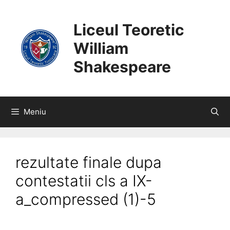
SARI
CONȚINUT
LA
Liceul Teoretic
CONȚINUT
William
Shakespeare
Meniu
rezultate finale dupa
contestatii cls a IX-
a_compressed (1)-5