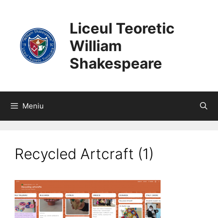
SARI
CONȚINUT
LA
Liceul Teoretic
CONȚINUT
William
Shakespeare
Meniu
Recycled Artcraft (1)