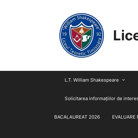
SARI
CONȚINUT
LA
CONȚINUT
Lic
L.T. William Shakespeare
Solicitarea informaţiilor de intere
BACALAUREAT 2026
EVALUARE 