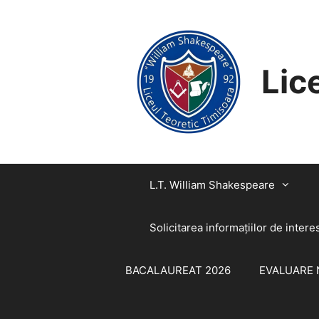
SARI
CONȚINUT
LA
CONȚINUT
Lic
L.T. William Shakespeare
Solicitarea informaţiilor de intere
BACALAUREAT 2026
EVALUARE 