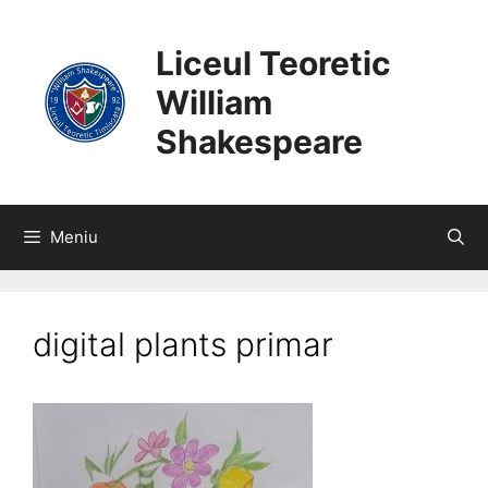
SARI
CONȚINUT
LA
Liceul Teoretic
CONȚINUT
William
Shakespeare
Meniu
digital plants primar