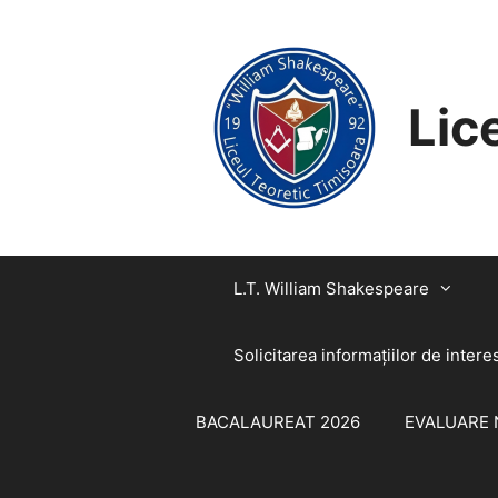
SARI
CONȚINUT
LA
CONȚINUT
Lic
L.T. William Shakespeare
Solicitarea informaţiilor de intere
BACALAUREAT 2026
EVALUARE 