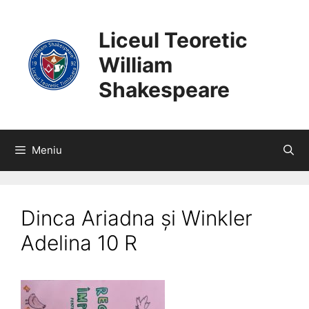
SARI
CONȚINUT
LA
Liceul Teoretic
CONȚINUT
William
Shakespeare
Meniu
Dinca Ariadna și Winkler
Adelina 10 R